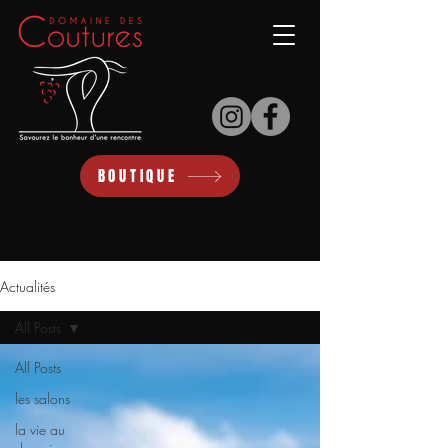
BOUTIQUE
Actualités
All Posts
All Posts
les salons
la vie au