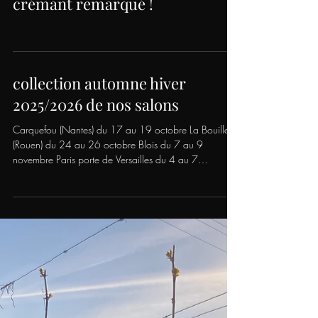
maintenant et bénéficiez d’un tarif préférentiel 👉
https://tinyurl.com/y4sdzev9 Ou contactez-nous
directement par messagerie pour obtenir votre e-
invitation gratuite valable 2 jours. Plus d’informations
sur le nouveau site internet
www.salondesvinsdeloire.com Un événement Dest
Load video
crémant remarqué !
collection automne hiver
2025/2026 de nos salons