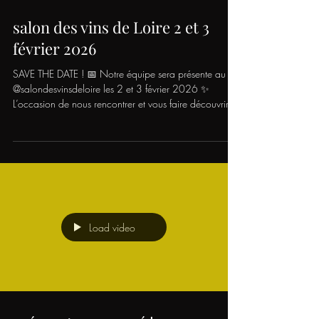
salon des vins de Loire 2 et 3
février 2026
SAVE THE DATE ! 📅 Notre équipe sera présente au
@salondesvinsdeloire les 2 et 3 février 2026 ✨
L’occasion de nous rencontrer et vous faire découvrir
nos cuvées ! 🍇 🎫 Réservez votre pass 2 jours dès