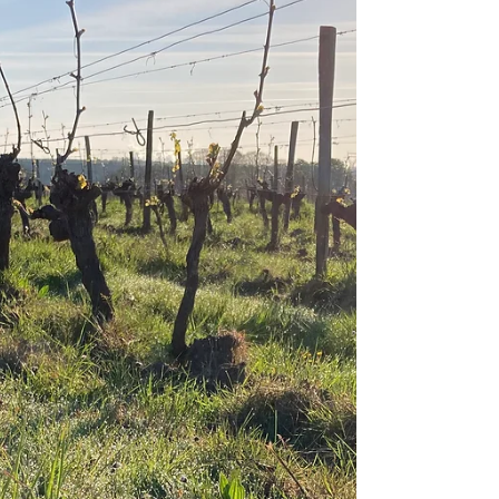
Carquefou (Nantes) du 17 au 19 octobre La Bouille
(Rouen) du 24 au 26 octobre Blois du 7 au 9
novembre Paris porte de Versailles du 4 au 7
décembre N'hésitez pas à nous contacter par mail ou
téléphone pour recevoir des invitations, des précisions
ou tout autre chose