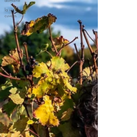
domaine
la vie des
cuvées