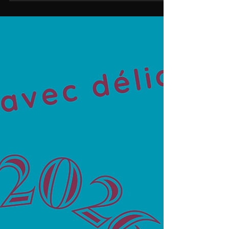
salon des vignerons
indépendants Rennes du 23 au
25 janvier 2026
contactez nous pour recevoir des invitations