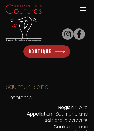
BOUTIQUE
Saumur Blanc
L'insolente
Région :
Loire
Appellation :
Saumur blanc
sol :
argilo calcaire
Couleur :
blanc