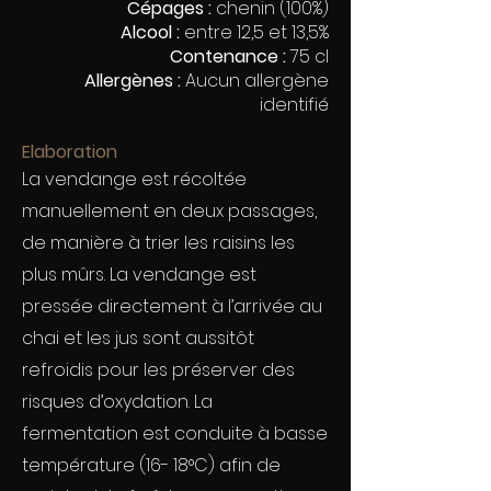
Cépages :
chenin (100%)
Alcool :
entre 12,5 et 13,5%
Contenance :
75 cl
Allergènes :
Aucun allergène
identifié
Elaboration
La vendange est récoltée
manuellement en deux passages,
de manière à trier les raisins les
plus mûrs. La vendange est
pressée directement à l’arrivée au
chai et les jus sont aussitôt
refroidis pour les préserver des
risques d’oxydation. La
fermentation est conduite à basse
température (16- 18°C) afin de