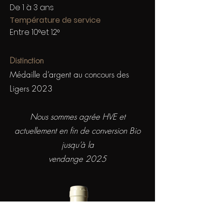
De 1 à 3 ans
Température de service
Entre 10°et 12°
Distinction
Médaille d’argent au concours des
Ligers 2023
Nous sommes agrée HVE et
actuellement en fin de conversion Bio
jusqu’à la
vendange 2025