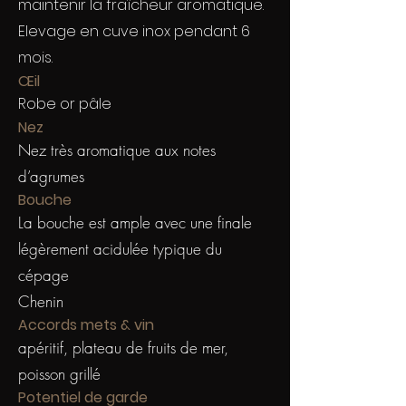
maintenir la fraîcheur aromatique.
Elevage en cuve inox pendant 6
mois.
Œil
Robe or pâle
Nez
Nez très aromatique aux notes
d’agrumes
Bouche
La bouche est ample avec une finale
légèrement acidulée typique du
cépage
Chenin
Accords mets & vin
apéritif, plateau de fruits de mer,
poisson grillé
Potentiel de garde