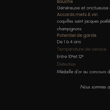
Bouche
Généreuse et onctueuse a
Accords mets & vin
coquilles saint jacques poêlé
champignons
Potentiel de garde
De 1 à 4 ans
Température de service
Entre 10°et 12°
Distinction
Médaille d’or au concours 
Nous sommes agr