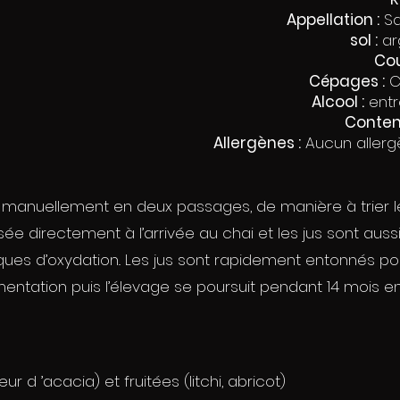
Appellation :
Sa
sol :
arg
Cou
Cépages :
C
Alcool :
entre
Conten
Allergènes :
Aucun allergè
manuellement en deux passages, de manière à trier le
ssée directement à l’arrivée au chai et les jus sont aussi
ques d’oxydation.. Les jus sont rapidement entonnés po
entation puis l’élevage se poursuit pendant 14 mois en
eur d ’acacia) et fruitées (litchi, abricot)