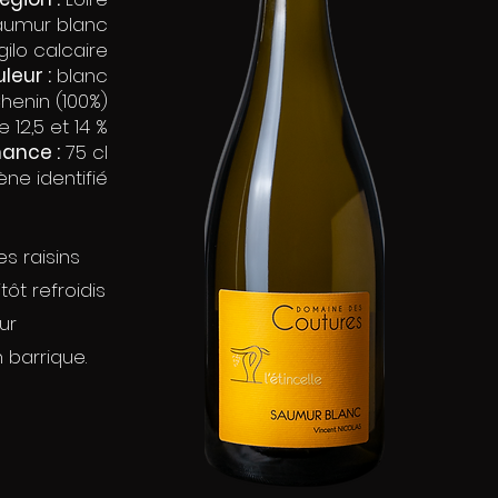
umur blanc
ilo calcaire
leur :
blanc
henin (100%)
 12,5 et 14 %
ance :
75 cl
ne identifié
s raisins
tôt refroidis
ur
 barrique.