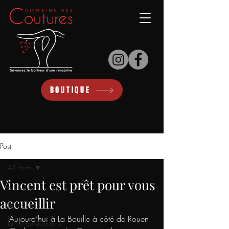
BOUTIQUE
Post
All Posts
Vincent est prêt pour vous
All Posts
accueillir
les salons
Aujourd’hui à La Bouille à côté de Rouen 
la vie au domaine