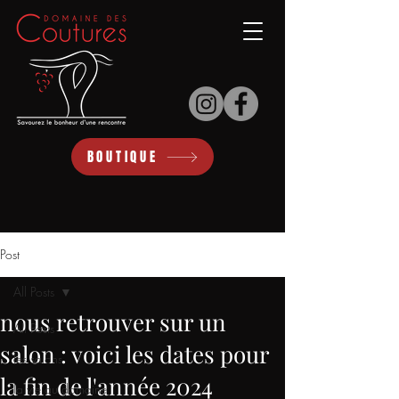
BOUTIQUE
Post
All Posts
nous retrouver sur un
All Posts
salon : voici les dates pour
les salons
la fin de l'année 2024
la vie au domaine