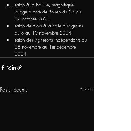
salon à La Bouille, magnifique 
la vie des cuvées
village à coté de Rouen du 25 au 
27 octobre 2024
salon de Blois à la halle aux grains 
du 8 au 10 novembre 2024
salon des vignerons indépendants du 
28 novembre au 1er décembre 
2024
Posts récents
Voir tout