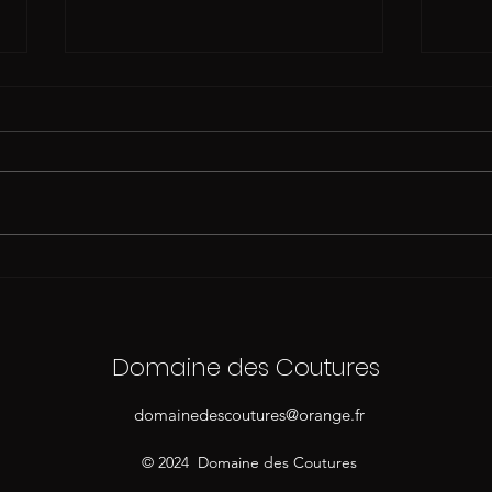
très belle année 2026
Il y 
?
Domaine des Coutures
domainedescoutures@orange.fr
© 2024 Domaine des Coutures