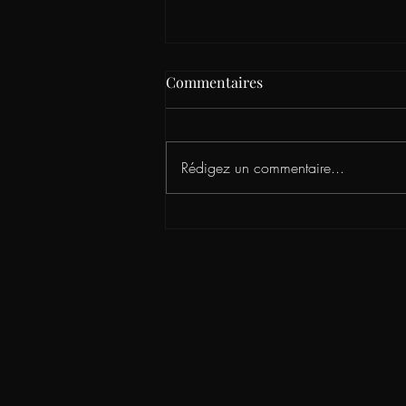
Commentaires
Rédigez un commentaire...
inauguration de notre
nouveau caveau de
dégustation